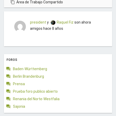
Área de Trabajo Compartido
u
e
n
president
y
Raquel Fiz
son ahora
t
amigos
hace 8 años
a
.
¡
G
r
FOROS
a
c
Baden-Württemberg
i
Berlin Brandenburg
a
Prensa
s
Prueba foro publico abierto
!
Renania del Norte-Westfalia
Sajonia