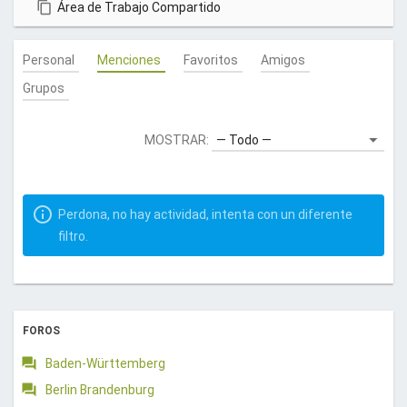
Área de Trabajo Compartido
u
e
Personal
Menciones
Favoritos
Amigos
n
t
Grupos
a
.
MOSTRAR:
¡
G
r
a
Perdona, no hay actividad, intenta con un diferente
c
filtro.
i
a
s
!
FOROS
Baden-Württemberg
Berlin Brandenburg