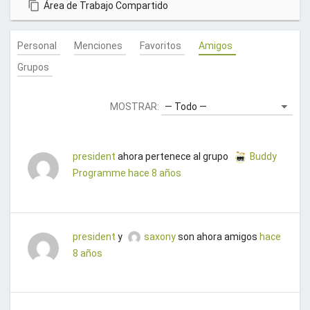
Área de Trabajo Compartido
u
e
Personal
Menciones
Favoritos
Amigos
n
t
Grupos
a
.
MOSTRAR:
¡
G
r
president
ahora pertenece al grupo
Buddy
a
Programme
hace 8 años
c
i
a
s
president
y
saxony
son ahora amigos
hace
!
8 años