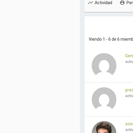
C
Actividad
Per
E
R
F
A
Viendo 1 - 6 de 6 miem
Gem
acti
pre
acti
sco
acti