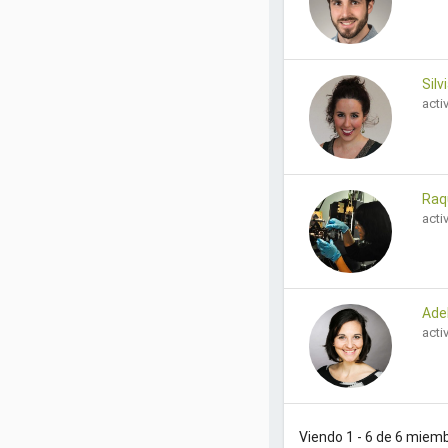
Silv
acti
Raq
acti
Ade
acti
Viendo 1 - 6 de 6 miem