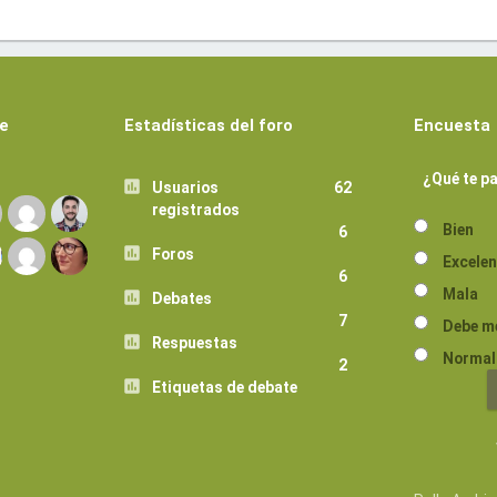
de
Estadísticas del foro
Encuesta
¿Qué te pa
Usuarios
62
registrados
Bien
6
Foros
Excelen
6
Mala
Debates
7
Debe m
Respuestas
Normal
2
Etiquetas de debate