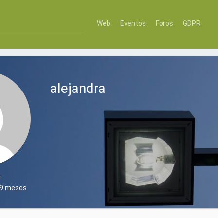
Web
Eventos
Foros
GDPR
alejandra
a
, 9 meses