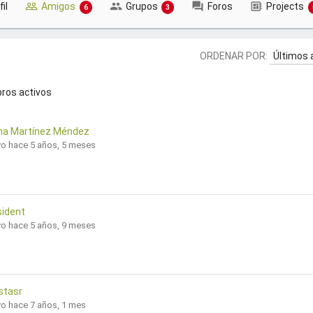
fil
Amigos
Grupos
Foros
Projects
6
3
ORDENAR POR:
bros activos
a Martínez Méndez
vo hace 5 años, 5 meses
sident
vo hace 5 años, 9 meses
stasr
vo hace 7 años, 1 mes