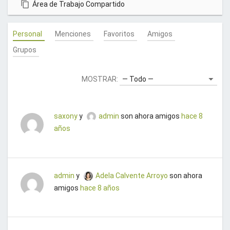
Área de Trabajo Compartido
u
e
Personal
Menciones
Favoritos
Amigos
n
t
Grupos
a
.
MOSTRAR:
¡
G
r
saxony
y
admin
son ahora amigos
hace 8
a
años
c
i
a
s
admin
y
Adela Calvente Arroyo
son ahora
!
amigos
hace 8 años