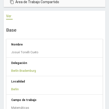
Área de Trabajo Compartido
u
e
Ver
n
t
a
Base
.
¡
Nombre
G
r
Josué Tonelli Cueto
a
c
Delegación
i
Berlín Brademburg
a
s
Localidad
!
Berlin
Campo de trabajo
Matemáticas