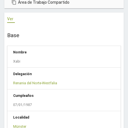
Área de Trabajo Compartido
u
e
Ver
n
t
a
Base
.
¡
Nombre
G
r
Xabi
a
c
Delegación
i
Renania del Norte-Westfalia
a
s
Cumpleaños
!
07/01/1987
Localidad
Münster