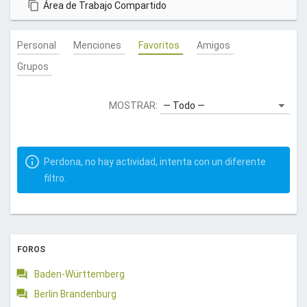
Área de Trabajo Compartido
u
e
Personal
Menciones
Favoritos
Amigos
n
t
Grupos
a
.
MOSTRAR:
¡
G
r
a
Perdona, no hay actividad, intenta con un diferente
c
filtro.
i
a
s
!
FOROS
Baden-Württemberg
Berlin Brandenburg