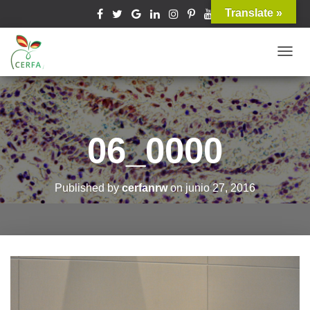
Translate »
T
O
G
G
L
06_0000
E
N
A
Published by
cerfanrw
on
junio 27, 2016
V
I
G
A
T
I
O