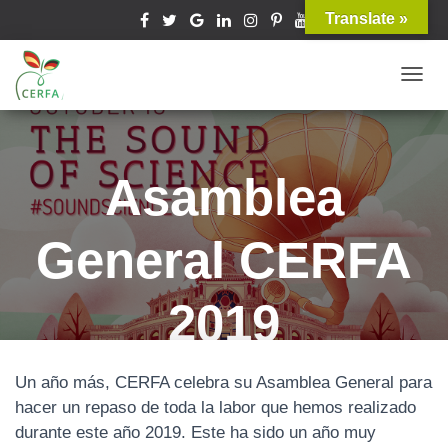
Translate »
T
O
G
G
Asamblea
L
E
General CERFA
N
A
V
2019
I
G
A
Un a
ñ
o más, CERFA celebra su Asamblea General para
T
hacer un repaso
de toda la labor que hemos realizado
I
durante este año 2019. Este ha sido un año muy
O