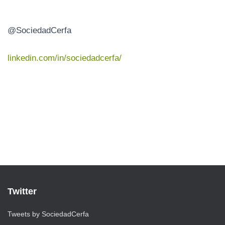
@SociedadCerfa
linkedin.com/in/sociedadcerfa/
Twitter
Tweets by SociedadCerfa