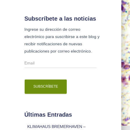
s
c
a
Subscríbete a las noticias
r
Ingrese su dirección de correo
:
electrónico para suscribirse a este blog y
recibir notificaciones de nuevas
publicaciones por correo electrónico.
E
m
a
i
l
Últimas Entradas
KLIMAHAUS BREMERHAVEN –