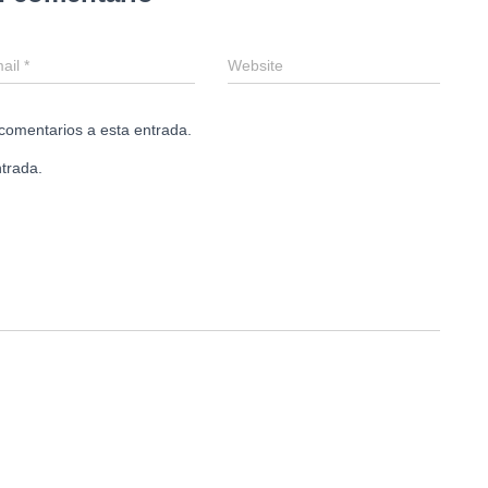
ail
*
Website
 comentarios a esta entrada.
trada.