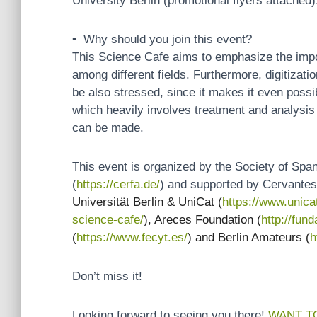
University Berlin (promotional flyers attached)
• Why should you join this event?
This Science Cafe aims to emphasize the impor
among different fields. Furthermore, digitizat
be also stressed, since it makes it even possi
which heavily involves treatment and analysis
can be made.
This event is organized by the Society of S
(
https://cerfa.de/
) and supported by Cervantes 
Universität Berlin & UniCat (
https://www.unica
science-cafe/
), Areces Foundation (
http://fun
(
https://www.fecyt.es/
) and Berlin Amateurs (
h
Don’t miss it!
Looking forward to seeing you there!
WANT T