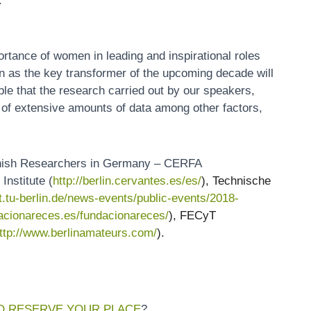
.
tance of women in leading and inspirational roles
ion as the key transformer of the upcoming decade will
ble that the research carried out by our speakers,
 of extensive amounts of data among other factors,
panish Researchers in Germany – CERFA
Institute (
http://berlin.cervantes.es/es/
), Technische
t.tu-berlin.de/news-events/public-events/2018-
dacionareces.es/fundacionareces/
), FECyT
ttp://www.berlinamateurs.com/
).
O RESERVE YOUR PLACE
?