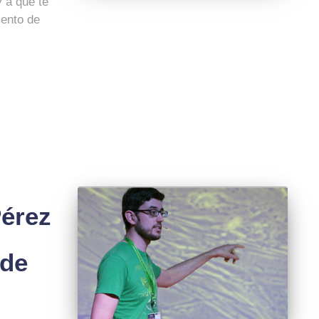
 a qué te
mento de
Pérez
 de