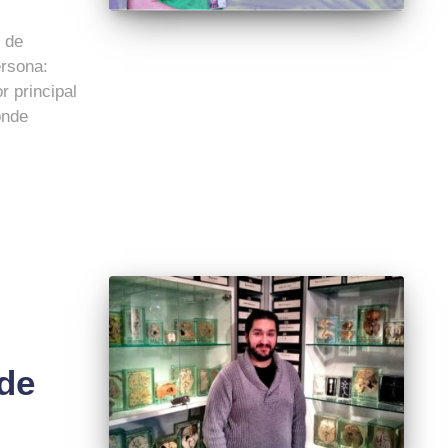
 de
rsona:
r principal
onde
 de