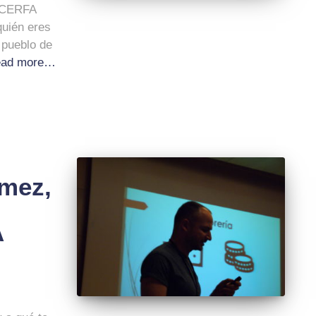
e CERFA
quién eres
 pueblo de
ad more…
ámez,
A