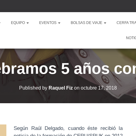
EQUIPO
EVENTOS
BOLSAS DE VIAJE
CERFA TR
NOTI
ebramos 5 años c
Published by
Raquel Fiz
on
octubre 17, 2018
Según Raúl Delgado, cuando éste recibió la
noticia de la formación de CERU/SRUK en 2012