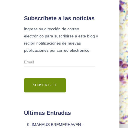
s
c
a
Subscríbete a las noticias
r
Ingrese su dirección de correo
:
electrónico para suscribirse a este blog y
recibir notificaciones de nuevas
publicaciones por correo electrónico.
E
m
a
i
l
Últimas Entradas
KLIMAHAUS BREMERHAVEN –