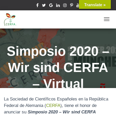
Translate »
T
O
G
G
Simposio 2020 –
L
E
Wir sind CERFA
N
A
V
– Virtual
I
G
A
Published by
president
on
octubre 5, 2020
La Sociedad de Científicos Españoles en la República
T
Federal de Alemania (
CERFA
), tiene el honor de
I
anunciar su
Simposio 2020 – Wir sind CERFA
O