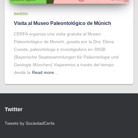
BAVIERA
Visita al Museo Paleontológico de Múnich
CERFA organiza una visita gratuita al Museo
Paleontológico de Munich, guiada por la Dra. Elena
Cuesta, paleontóloga e investigadora en SNSB
(Bayerische Staatssammlungen für Paläontologie und
Geologie München) Viajaremos a través del tiempo
desde la
Read more…
Twitter
Tweets by SociedadCerfa