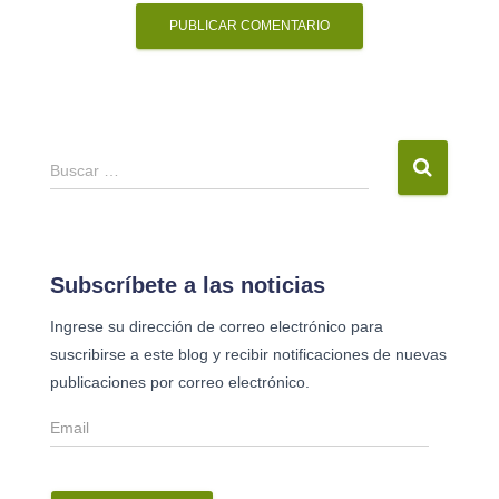
B
Buscar …
u
s
c
a
Subscríbete a las noticias
r
Ingrese su dirección de correo electrónico para
:
suscribirse a este blog y recibir notificaciones de nuevas
publicaciones por correo electrónico.
E
m
a