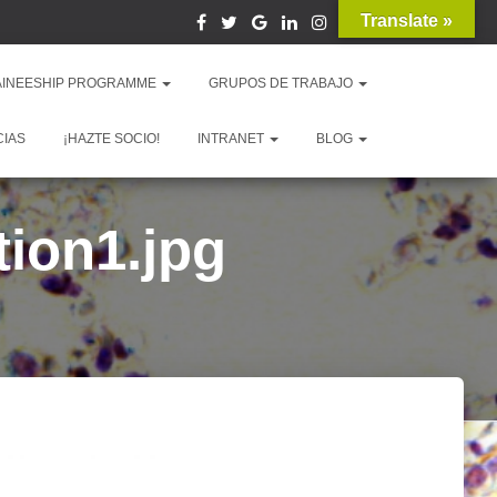
Translate »
AINEESHIP PROGRAMME
GRUPOS DE TRABAJO
CIAS
¡HAZTE SOCIO!
INTRANET
BLOG
ion1.jpg