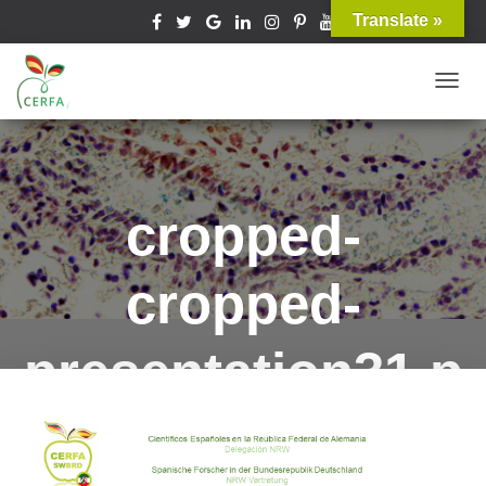
Translate »
T
O
G
G
L
cropped-
E
N
cropped-
A
V
I
presentation31.p
G
A
ng
T
I
O