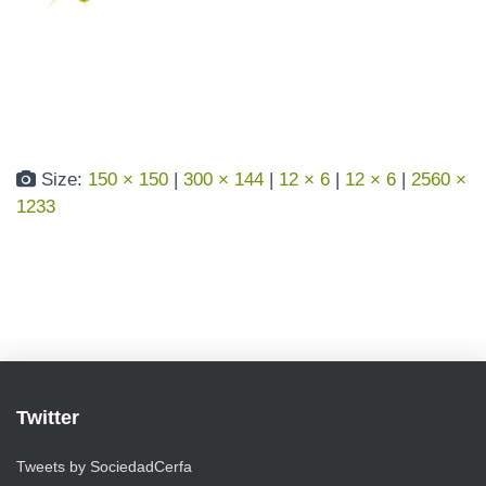
Published by
cerfanrw
on
julio 6, 2016
N
Size:
150 × 150
|
300 × 144
|
12 × 6
|
12 × 6
|
2560 ×
1233
Twitter
Tweets by SociedadCerfa