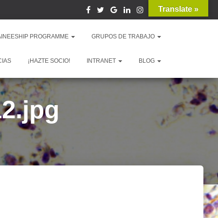
Translate »
AINEESHIP PROGRAMME
GRUPOS DE TRABAJO
CIAS
¡HAZTE SOCIO!
INTRANET
BLOG
2.jpg