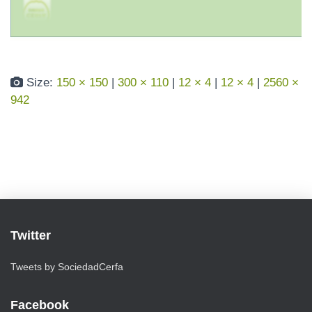
N
Size:
150 × 150
|
300 × 110
|
12 × 4
|
12 × 4
|
2560 ×
942
Twitter
Tweets by SociedadCerfa
Facebook