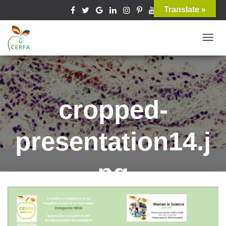
Translate »
T
O
G
G
L
cropped-
E
N
presentation14.j
A
V
I
pg
G
A
T
Published by
cerfanrw
on
junio 16, 2016
I
O