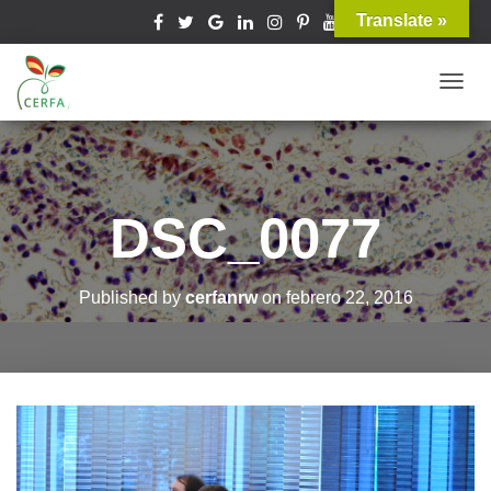
Translate »
T
O
G
G
L
DSC_0077
E
N
A
Published by
cerfanrw
on
febrero 22, 2016
V
I
G
A
T
I
O