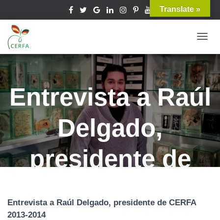
Translate »
T
O
G
G
Entrevista a Raúl
L
E
Delgado,
N
A
V
presidente de
I
G
CERFA 2013-
A
T
Entrevista a Raúl Delgado, presidente de CERFA
I
2013-2014
O