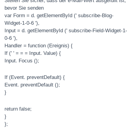
Stellen Sie sicher, dass der e-Mail-Wert ausgefüllt ist,
bevor Sie senden
var Form = d. getElementById (' subscribe-Blog-
Widget-1-0-6 '),
Input = d. getElementById (' subscribe-Field-Widget-1-
0-6 '),
Handler = function (Ereignis) {
If (' ' = = = Input. Value) {
Input. Focus ();
If (Event. preventDefault) {
Event. preventDefault ();
}
return false;
}
};