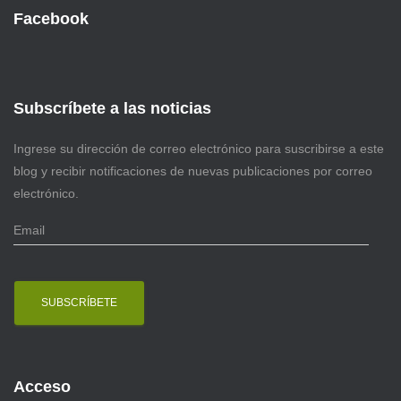
Facebook
Subscríbete a las noticias
Ingrese su dirección de correo electrónico para suscribirse a este
blog y recibir notificaciones de nuevas publicaciones por correo
electrónico.
E
m
a
i
l
Acceso