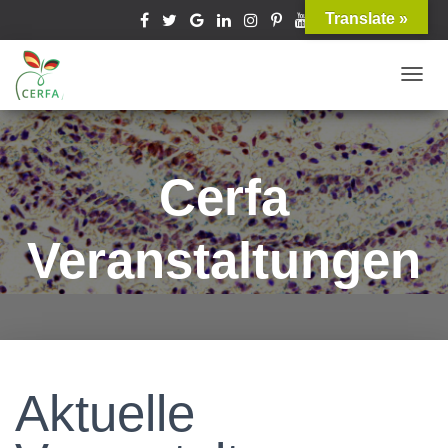
Translate »
T
O
G
G
Cerfa
L
E
Veranstaltungen
N
A
V
I
G
A
Aktuelle
T
I
O