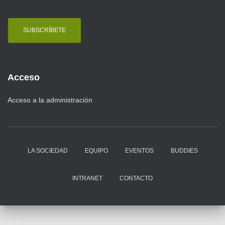
a
i
l
Acceso
Acceso a la administración
LA SOCIEDAD
EQUIPO
EVENTOS
BUDDIES
INTRANET
CONTACTO