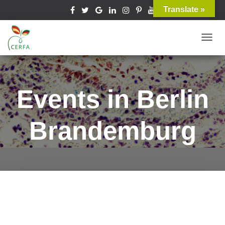
Translate »
T
O
G
G
Events in Berlin
L
E
Brandemburg
N
A
V
I
G
A
T
I
O