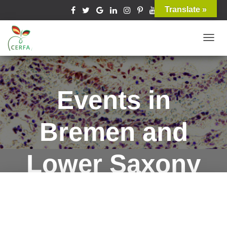
Translate »
T
O
G
G
Events in
L
E
Bremen and
N
A
V
Lower Saxony
I
G
A
T
I
O