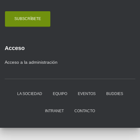
a
i
l
Acceso
Acceso a la administración
LA SOCIEDAD
EQUIPO
EVENTOS
BUDDIES
INTRANET
CONTACTO