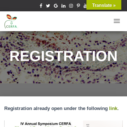
Translate »
T
O
G
G
REGISTRATION
L
E
N
A
V
I
G
A
Registration already open under the following
link
.
T
I
O