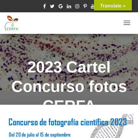
Translate »
T
O
G
G
L
2023 Cartel
E
N
Concurso fotos
A
V
I
CERFA
G
A
T
Published by
cerfanorte
on
agosto 7, 2023
I
O