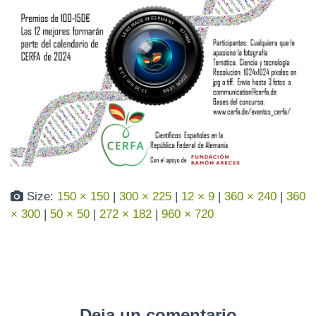
N
Size:
150 × 150
|
300 × 225
|
12 × 9
|
360 × 240
|
360
× 300
|
50 × 50
|
272 × 182
|
960 × 720
Deja un comentario