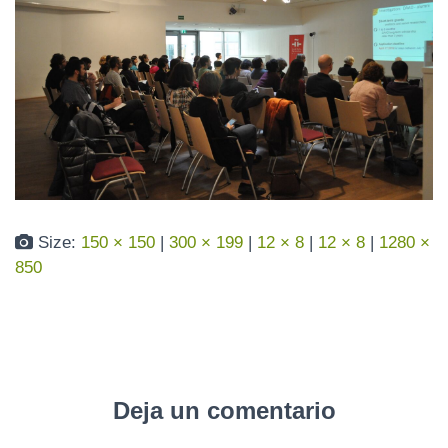
3y8Q3ko_waoCf
N
ulaxbOKJvd0dzT
o7ZekTk
Published by
Aicaralda
on
diciembre 7, 2015
Size:
150 × 150
|
300 × 199
|
12 × 8
|
12 × 8
|
1280 ×
850
Deja un comentario