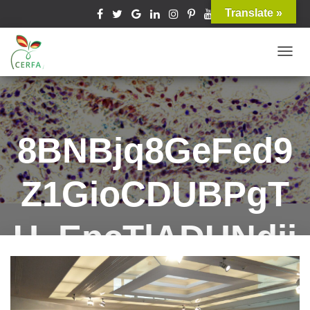
Translate »
T
O
G
G
L
8BNBjq8GeFed9
E
N
Z1GioCDUBPgT
A
V
I
U_EpcTlADUNdjj
G
A
PRZQ,fLYukST_e
T
I
O