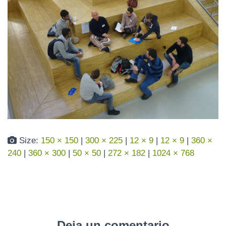
N
Size:
150 × 150
|
300 × 225
|
12 × 9
|
12 × 9
|
360 ×
240
|
360 × 300
|
50 × 50
|
272 × 182
|
1024 × 768
Deja un comentario