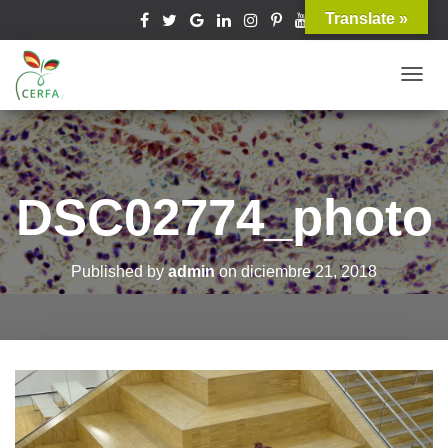
Translate »
T
O
G
G
L
DSC02774_photo
E
N
A
Published by
admin
on
diciembre 21, 2018
V
I
G
A
T
I
O