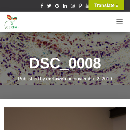
Translate »
T
O
G
G
L
DSC_0008
E
N
A
Published by
cerfaweb
on
noviembre 2, 2019
V
I
G
A
T
I
O