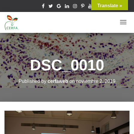
Translate »
T
O
G
G
L
DSC_0010
E
N
A
Published by
cerfaweb
on
noviembre 2, 2019
V
I
G
A
T
I
O