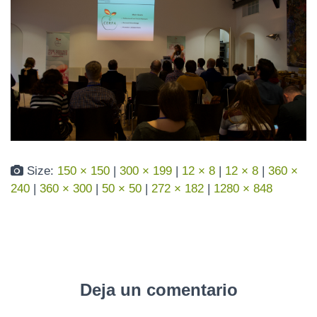
N
Size:
150 × 150
|
300 × 199
|
12 × 8
|
12 × 8
|
360 ×
240
|
360 × 300
|
50 × 50
|
272 × 182
|
1280 × 848
Deja un comentario