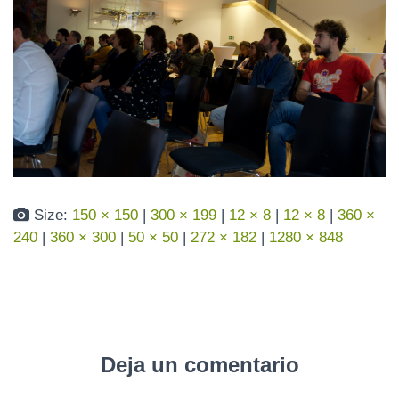
N
Size:
150 × 150
|
300 × 199
|
12 × 8
|
12 × 8
|
360 ×
240
|
360 × 300
|
50 × 50
|
272 × 182
|
1280 × 848
Deja un comentario