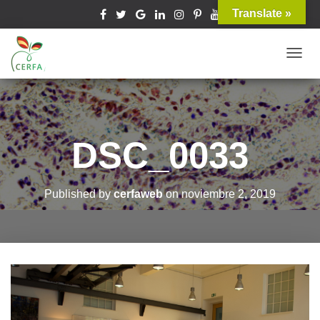
Translate »
T
O
G
G
L
DSC_0033
E
N
A
Published by
cerfaweb
on
noviembre 2, 2019
V
I
G
A
T
I
O