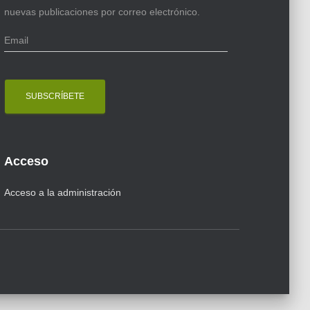
nuevas publicaciones por correo electrónico.
E
m
a
i
l
Acceso
Acceso a la administración