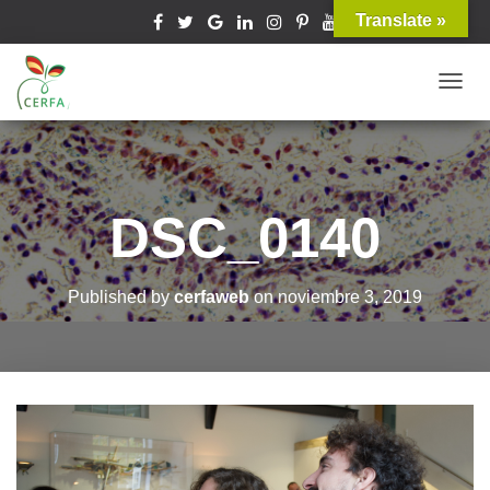
Translate »
T
O
G
G
L
DSC_0140
E
N
A
Published by
cerfaweb
on
noviembre 3, 2019
V
I
G
A
T
I
O