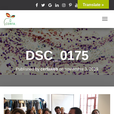
Translate »
T
O
G
G
L
DSC_0175
E
N
A
Published by
cerfaweb
on
noviembre 3, 2019
V
I
G
A
T
I
O