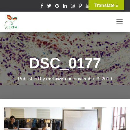
Translate »
T
O
G
G
L
DSC_0177
E
N
A
Published by
cerfaweb
on
noviembre 3, 2019
V
I
G
A
T
I
O