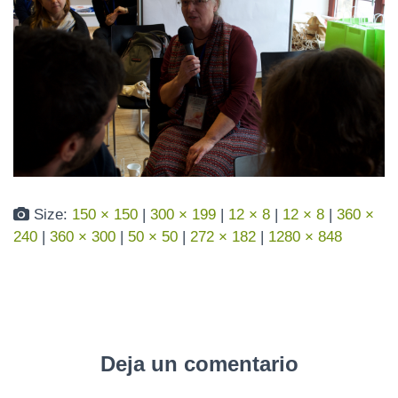
N
Size:
150 × 150
|
300 × 199
|
12 × 8
|
12 × 8
|
360 ×
240
|
360 × 300
|
50 × 50
|
272 × 182
|
1280 × 848
Deja un comentario