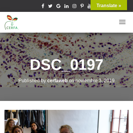
Translate »
T
O
G
G
L
DSC_0197
E
N
A
Published by
cerfaweb
on
noviembre 3, 2019
V
I
G
A
T
I
O