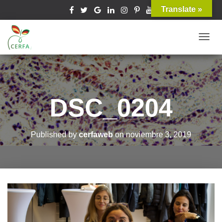
Translate »
T
O
G
G
L
DSC_0204
E
N
A
Published by
cerfaweb
on
noviembre 3, 2019
V
I
G
A
T
I
O