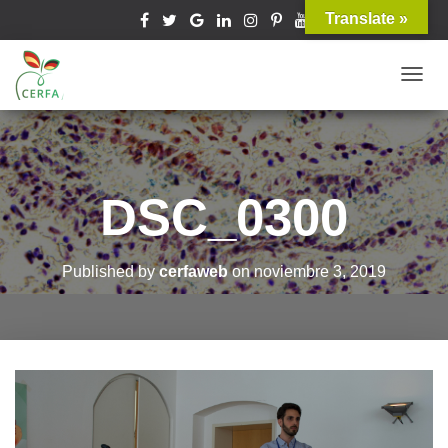
Translate »
T
O
G
G
L
DSC_0300
E
N
A
Published by
cerfaweb
on
noviembre 3, 2019
V
I
G
A
T
I
O