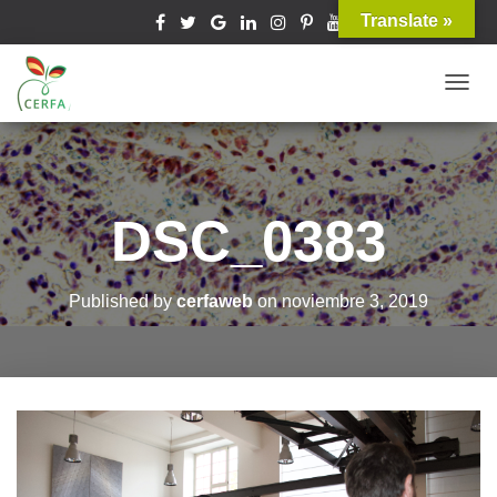
Translate »
T
O
G
G
L
DSC_0383
E
N
A
Published by
cerfaweb
on
noviembre 3, 2019
V
I
G
A
T
I
O