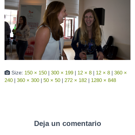
N
Size:
150 × 150
|
300 × 199
|
12 × 8
|
12 × 8
|
360 ×
240
|
360 × 300
|
50 × 50
|
272 × 182
|
1280 × 848
Deja un comentario