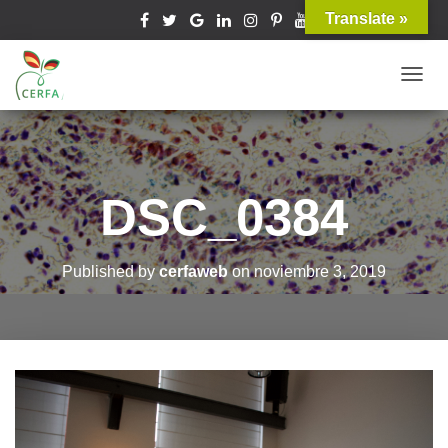
Translate »
T
O
G
G
L
DSC_0384
E
N
A
Published by
cerfaweb
on
noviembre 3, 2019
V
I
G
A
T
I
O