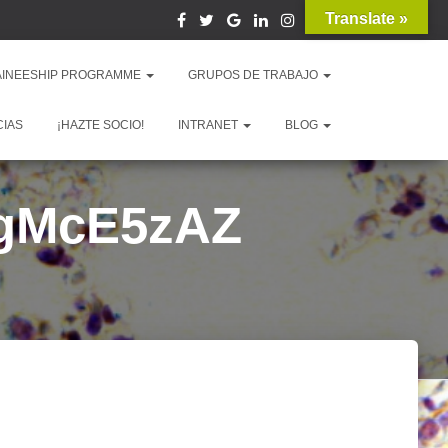
Translate »
AINEESHIP PROGRAMME
GRUPOS DE TRABAJO
CIAS
¡HAZTE SOCIO!
INTRANET
BLOG
gMcE5zAZ
QxWlPHFJ