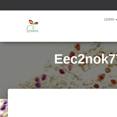
CERFA
Eec2nok
WzlLD9Q