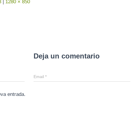
8
|
1280 × 850
Deja un comentario
Email
*
eva entrada.