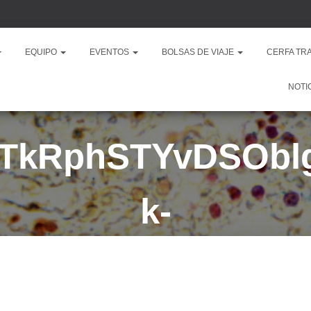
EQUIPO
EVENTOS
BOLSAS DE VIAJE
CERFA TR
NOTI
7TkRphSTYvDSObl
k-
ZlzM,mdWfRymUQ