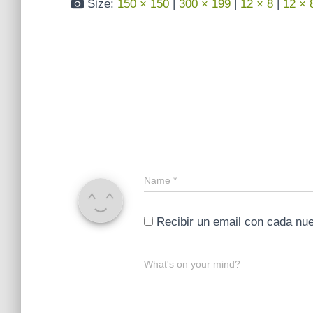
Size:
150 × 150
|
300 × 199
|
12 × 8
|
12 × 
Name
*
Recibir un email con cada nu
What's on your mind?