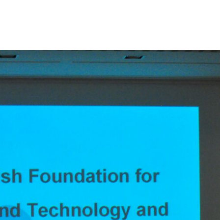
evugCefRBWQcNZ9
Published by
Aicaralda
on
diciembre 7, 2015