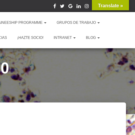
Translate »
AINEESHIP PROGRAMME
GRUPOS DE TRABAJO
CIAS
¡HAZTE SOCIO!
INTRANET
BLOG
00