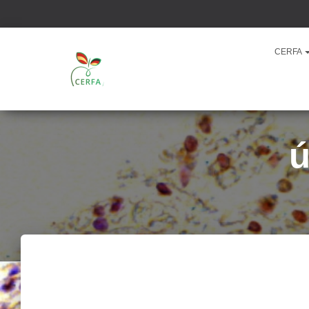
CERFA
ú