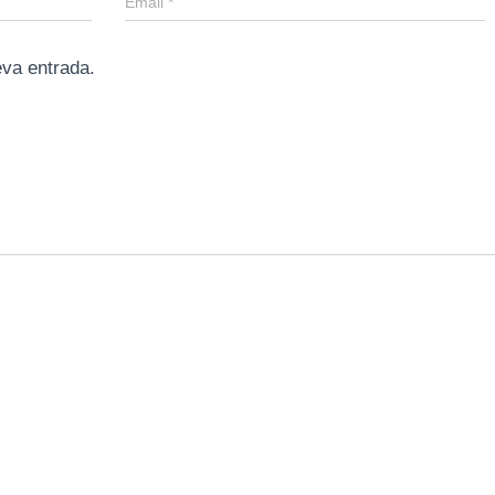
Email
*
eva entrada.