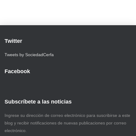
Twitter
Tweets by SociedadCerfa
Facebook
Subscríbete a las noticias
Ingrese su dirección de correo electrónico para suscribirse a este
blog y recibir notificaciones de nuevas publicaciones por correo
electrónico.