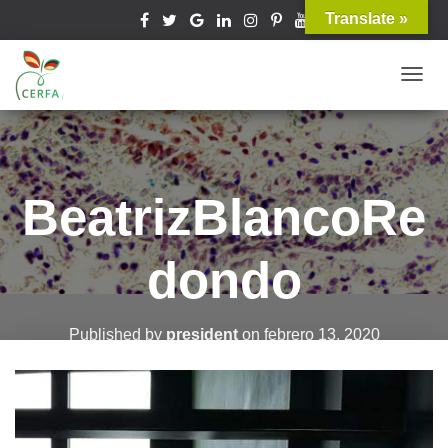
Translate »
T
O
G
G
L
BeatrizBlancoRe
E
N
dondo
A
V
I
Published by
president
on
febrero 13, 2020
G
A
T
I
O