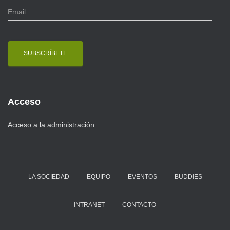
E
m
a
i
l
Acceso
Acceso a la administración
LA SOCIEDAD
EQUIPO
EVENTOS
BUDDIES
INTRANET
CONTACTO