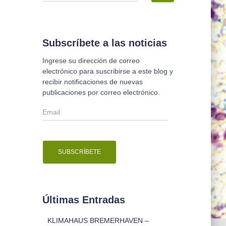
s
c
a
r
Subscríbete a las noticias
:
Ingrese su dirección de correo
electrónico para suscribirse a este blog y
recibir notificaciones de nuevas
publicaciones por correo electrónico.
E
m
a
i
l
Últimas Entradas
KLIMAHAUS BREMERHAVEN –