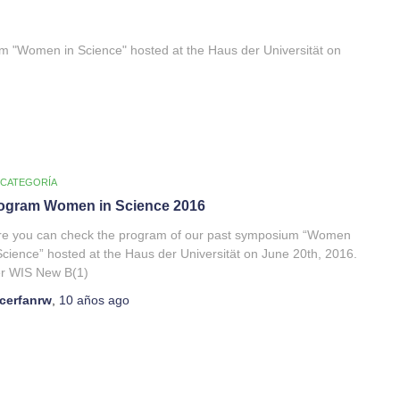
m "Women in Science" hosted at the Haus der Universität on
 CATEGORÍA
ogram Women in Science 2016
re you can check the program of our past symposium “Women
Science” hosted at the Haus der Universität on June 20th, 2016.
er WIS New B(1)
cerfanrw
,
10 años
ago