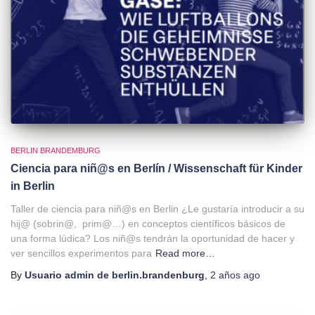
BERLIN BRANDEMBURG
Ciencia para niñ@s en Berlín / Wissenschaft für Kinder
in Berlin
Taller de ciencia para niñ@s en Berlin ¿Le gustaría introducir a su
hij@ (sobrin@, prim@…) en conceptos científicos básicos de
una forma lúdica? Los niñ@s tendrán la oportunidad de hacer y
ver sencillos experimentos para
Read more…
By
Usuario admin de berlin.brandenburg
,
2 años
ago