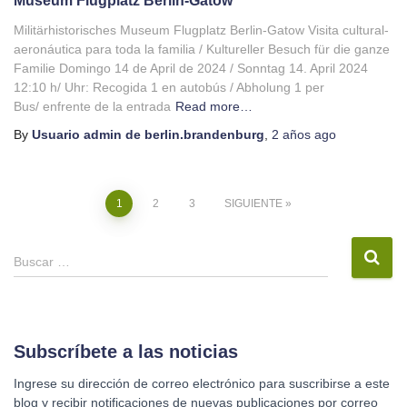
Militärhistorisches Museum Flugplatz Berlin-Gatow Visita cultural-
aeronáutica para toda la familia / Kultureller Besuch für die ganze
Familie Domingo 14 de April de 2024 / Sonntag 14. April 2024
12:10 h/ Uhr: Recogida 1 en autobús / Abholung 1 per
Bus/ enfrente de la entrada
Read more…
By
Usuario admin de berlin.brandenburg
,
2 años
ago
Navegación
1
2
3
SIGUIENTE
de
B
Buscar …
u
entradas
s
c
a
r
Subscríbete a las noticias
:
Ingrese su dirección de correo electrónico para suscribirse a este
blog y recibir notificaciones de nuevas publicaciones por correo