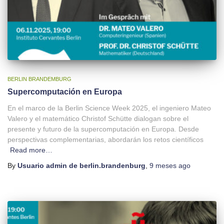
BERLIN BRANDEMBURG
Supercomputación en Europa
En el marco de la Berlin Science Week 2025, el ingeniero Mateo
Valero y el matemático Christof Schütte dialogan sobre el
presente y futuro de la supercomputación en Europa. Desde
perspectivas complementarias, abordarán los retos científicos
Read more…
By
Usuario admin de berlin.brandenburg
,
9 meses
ago