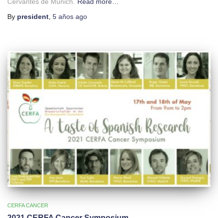
Cervantes de Munich.
Read more…
By
president
,
5 años
ago
CERFA CANCER
2021 CERFA Cancer Symposium