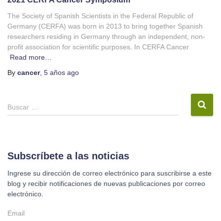
The Society of Spanish Scientists in the Federal Republic of
Germany (CERFA) was born in 2013 to bring together Spanish
researchers residing in Germany through an independent, non-
profit association for scientific purposes. In CERFA Cancer
Read more…
By
cancer
,
5 años
ago
B
Buscar …
u
s
c
a
r
Subscríbete a las noticias
:
Ingrese su dirección de correo electrónico para suscribirse a este
blog y recibir notificaciones de nuevas publicaciones por correo
electrónico.
E
m