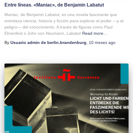
Entre líneas. «Maniac», de Benjamin Labatut
Maniac, de Benjamin Labatut, es una novela fascinante que
entrelaza ciencia, historia y ficción para explorar el poder —y el
peligro— del conocimiento. A través de figuras como Paul
Ehrenfest o John von Neumann, Labatut
Read more…
By
Usuario admin de berlin.brandenburg
,
10 meses
ago