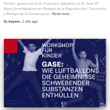
Múnich, guiada por el Dr. Francisco Valtueña y el Dr. Jose Mª
Maya (Investigadores en Biología de la Reproducción, Taxonomía
y Biología de la Conservación.
Read more…
By
bayern
,
1 año
ago