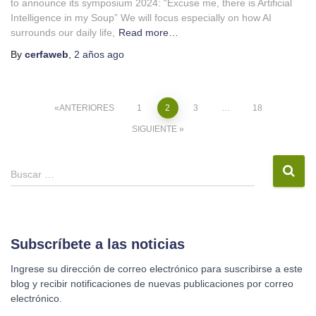
to announce its symposium 2024: “Excuse me, there is Artificial
Intelligence in my Soup” We will focus especially on how AI
surrounds our daily life,
Read more…
By
cerfaweb
,
2 años
ago
Navegación
ANTERIORES
1
2
3
…
18
SIGUIENTE
de
entradas
B
Buscar …
u
s
c
a
r
Subscríbete a las noticias
:
Ingrese su dirección de correo electrónico para suscribirse a este
blog y recibir notificaciones de nuevas publicaciones por correo
electrónico.