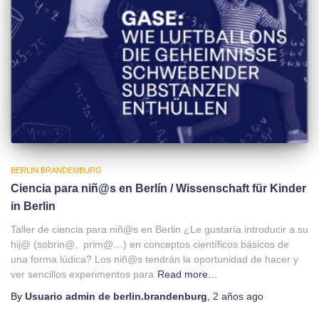
BERLIN BRANDEMBURG
Ciencia para niñ@s en Berlín / Wissenschaft für Kinder
in Berlin
Taller de ciencia para niñ@s en Berlin ¿Le gustaría introducir a su
hij@ (sobrin@, prim@…) en conceptos científicos básicos de
una forma lúdica? Los niñ@s tendrán la oportunidad de hacer y
ver sencillos experimentos para
Read more…
By
Usuario admin de berlin.brandenburg
,
2 años
ago