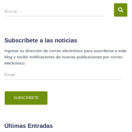
B
Buscar …
u
s
c
a
r
Subscríbete a las noticias
:
Ingrese su dirección de correo electrónico para suscribirse a este
blog y recibir notificaciones de nuevas publicaciones por correo
electrónico.
E
m
a
i
l
Últimas Entradas