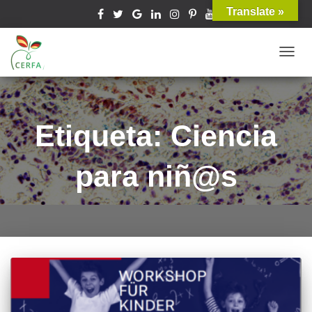
Translate »
TOGG
NAVIG
Etiqueta: Ciencia
para niñ@s