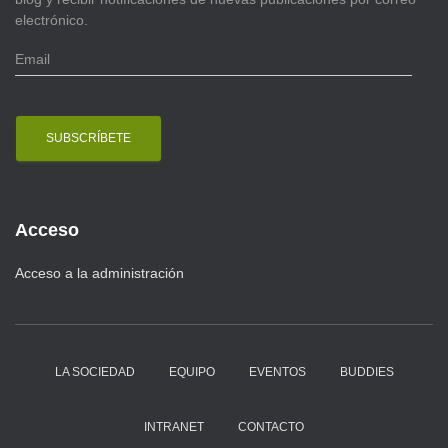
electrónico.
E
m
a
i
l
Acceso
Acceso a la administración
LA SOCIEDAD
EQUIPO
EVENTOS
BUDDIES
INTRANET
CONTACTO