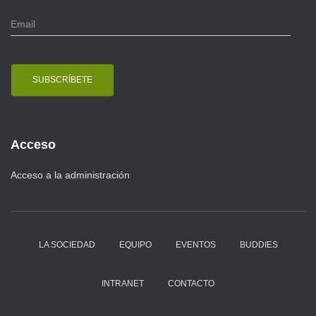
E
m
a
i
l
Acceso
Acceso a la administración
LA SOCIEDAD
EQUIPO
EVENTOS
BUDDIES
INTRANET
CONTACTO