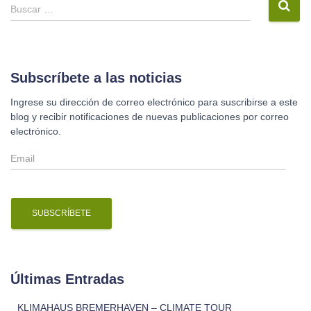
B
Buscar …
u
s
c
a
r
Subscríbete a las noticias
:
Ingrese su dirección de correo electrónico para suscribirse a este
blog y recibir notificaciones de nuevas publicaciones por correo
electrónico.
E
m
a
i
l
Últimas Entradas
KLIMAHAUS BREMERHAVEN – CLIMATE TOUR