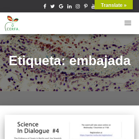
Translate »
TOGG
NAVIG
Etiqueta: embajada