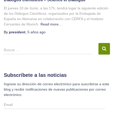
El jueves 10 de Junio, a las 17h, tendrá lugar la siguiente edición
de los Diálogos Científicos, organizados por la Embajada de
España en Alemania en colaboración con CERFA y el Instituto
Cervantes de Munich.
Read more…
By
president
,
5 años
ago
B
Buscar …
u
s
c
a
r
Subscríbete a las noticias
:
Ingrese su dirección de correo electrónico para suscribirse a este
blog y recibir notificaciones de nuevas publicaciones por correo
electrónico.
E
m
a