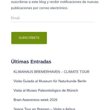
suscribirse a este blog y recibir notificaciones de nuevas
publicaciones por correo electrónico.
E
m
a
i
l
Últimas Entradas
KLIMAHAUS BREMERHAVEN – CLIMATE TOUR
Visita Guiada al Museum für Naturkunde Berlin
Visita al Museo Paleontológico de Múnich
Brain Awareness week 2026
Space Tour en Bremen – Visita a Airbus