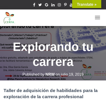
Translate »
T
O
G
G
Explorando tu
L
E
carrera
N
A
V
Published by
NRW
on
julio 19, 2019
I
G
A
Taller de adquisición de habilidades para la
T
exploración de la carrera profesional
I
O