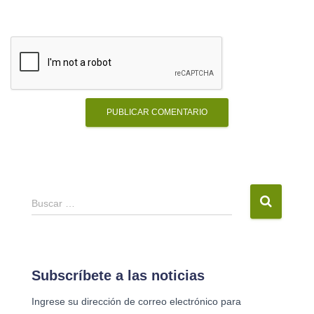
B
Buscar …
u
s
c
a
Subscríbete a las noticias
r
Ingrese su dirección de correo electrónico para
: