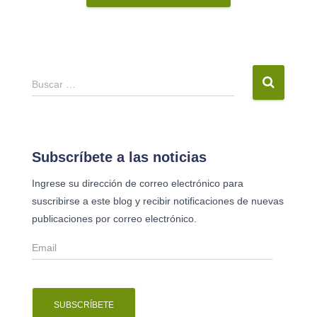
B
Buscar …
u
s
c
a
Subscríbete a las noticias
r
Ingrese su dirección de correo electrónico para
:
suscribirse a este blog y recibir notificaciones de nuevas
publicaciones por correo electrónico.
E
m
a
i
l