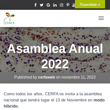
Translate »
T
O
G
G
Asamblea Anual
L
E
2022
N
A
V
Published by
cerfaweb
on
noviembre 11, 2022
I
G
A
Como todos los años, CERFA os invita a la asamblea
T
nacional que tendrá lugar el 13 de Noviembre en
modo
I
híbrido
.
O